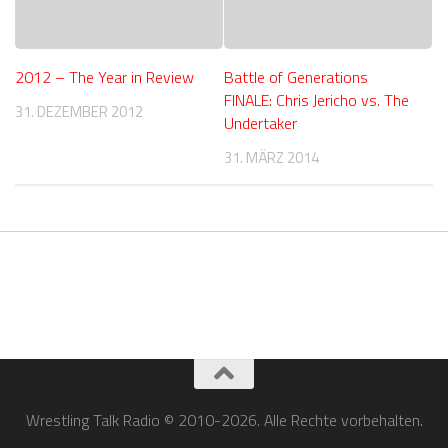
2012 – The Year in Review
Battle of Generations
FINALE: Chris Jericho vs. The
31. DEZEMBER 2012
Undertaker
31. MÄRZ 2014
Wrestling Talk Radio © 2010-2026. Alle Rechte vorbehalten.