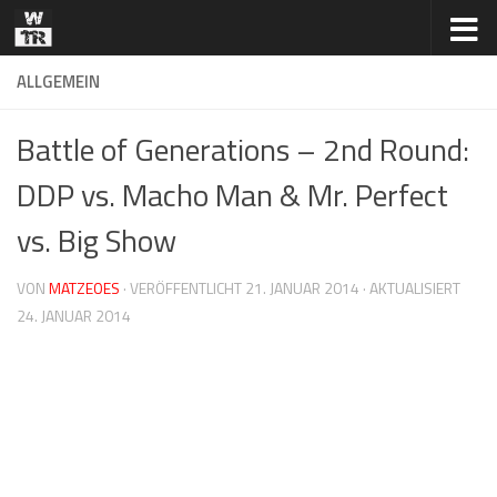
Zum Inhalt springen
ALLGEMEIN
Battle of Generations – 2nd Round:
DDP vs. Macho Man & Mr. Perfect
vs. Big Show
VON
MATZEOES
· VERÖFFENTLICHT
21. JANUAR 2014
· AKTUALISIERT
24. JANUAR 2014