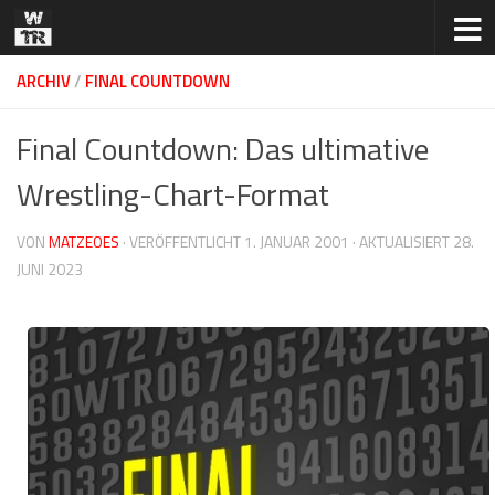
Zum Inhalt springen
ARCHIV
/
FINAL COUNTDOWN
Final Countdown: Das ultimative
Wrestling-Chart-Format
VON
MATZEOES
· VERÖFFENTLICHT
1. JANUAR 2001
· AKTUALISIERT
28.
JUNI 2023