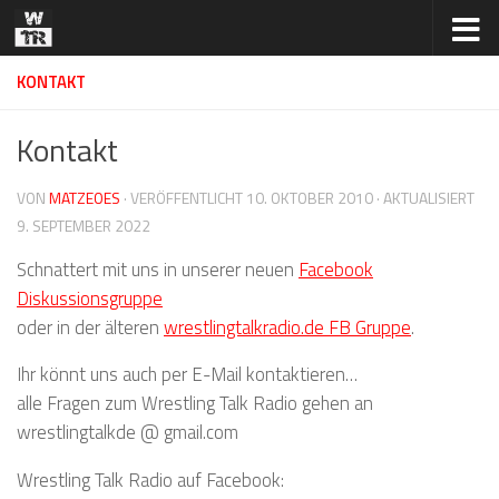
Zum Inhalt springen
KONTAKT
Kontakt
VON
MATZEOES
· VERÖFFENTLICHT
10. OKTOBER 2010
· AKTUALISIERT
9. SEPTEMBER 2022
Schnattert mit uns in unserer neuen
Facebook
Diskussionsgruppe
oder in der älteren
wrestlingtalkradio.de FB Gruppe
.
Ihr könnt uns auch per E-Mail kontaktieren…
alle Fragen zum Wrestling Talk Radio gehen an
wrestlingtalkde @ gmail.com
Wrestling Talk Radio auf Facebook: