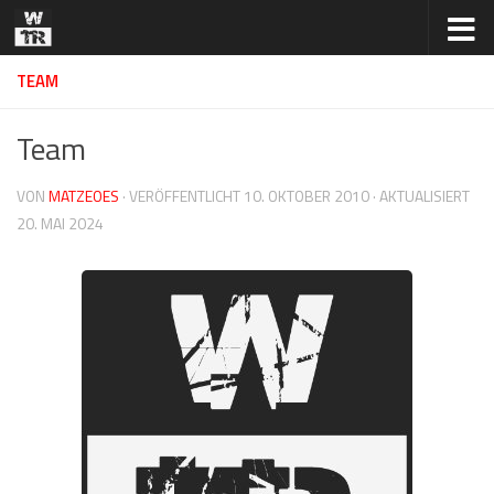
Zum Inhalt springen
TEAM
Team
VON
MATZEOES
· VERÖFFENTLICHT
10. OKTOBER 2010
· AKTUALISIERT
20. MAI 2024