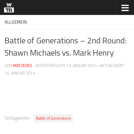
Zum Inhalt springen
ALLGEMEIN
Battle of Generations – 2nd Round:
Shawn Michaels vs. Mark Henry
VON
MATZEOES
· VERÖFFENTLICHT
10. JANUAR 2014
· AKTUALISIERT
14. JANUAR 2014
Schlagwörter:
Battle of Generations