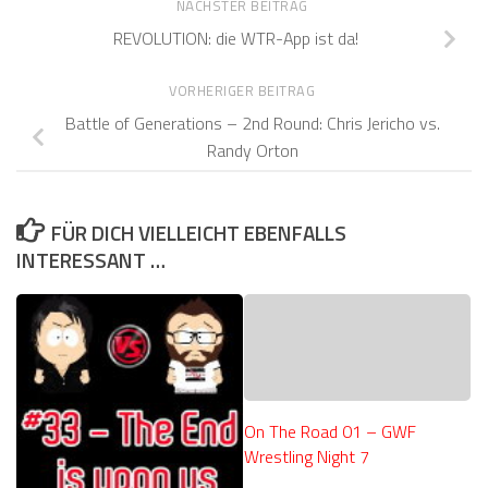
NÄCHSTER BEITRAG
REVOLUTION: die WTR-App ist da!
VORHERIGER BEITRAG
Battle of Generations – 2nd Round: Chris Jericho vs.
Randy Orton
FÜR DICH VIELLEICHT EBENFALLS
INTERESSANT …
On The Road 01 – GWF
Wrestling Night 7