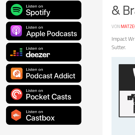
& Br
VON
MATZE
Impact Wre
Sutter.