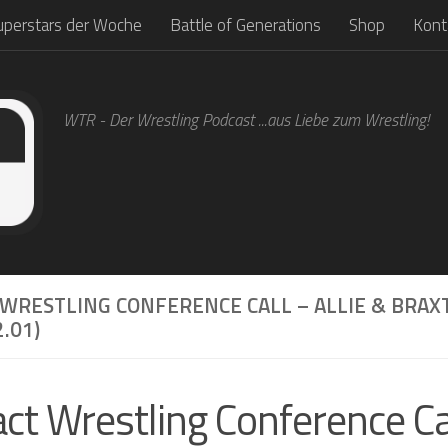
uperstars der Woche
Battle of Generations
Shop
Kont
WTR - Der Wrestling Podcast ...aus Liebe zum Wrestling!
 WRESTLING CONFERENCE CALL – ALLIE & BRA
2.01)
ct Wrestling Conference Cal