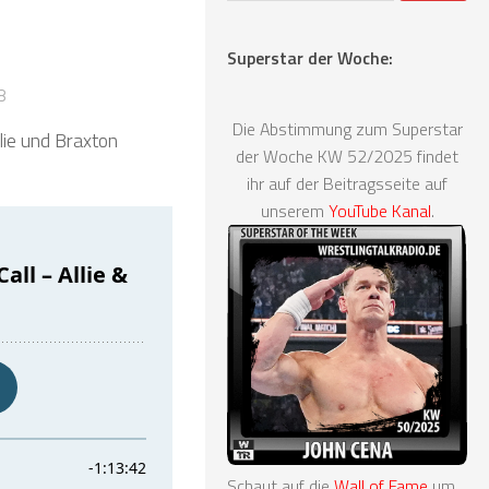
Superstar der Woche:
8
Die Abstimmung zum Superstar
lie und Braxton
der Woche KW 52/2025 findet
ihr auf der Beitragsseite auf
unserem
YouTube Kanal
.
Schaut auf die
Wall of Fame
um