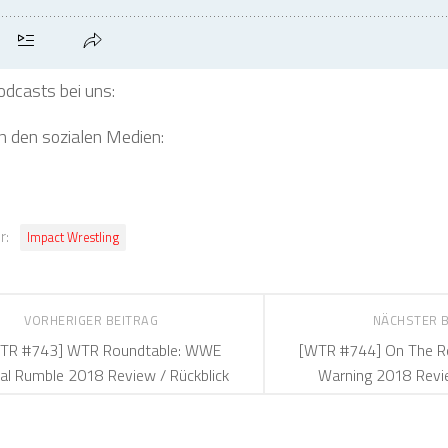
odcasts bei uns:
in den sozialen Medien:
r:
Impact Wrestling
VORHERIGER BEITRAG
NÄCHSTER 
TR #743] WTR Roundtable: WWE
[WTR #744] On The R
al Rumble 2018 Review / Rückblick
Warning 2018 Revie