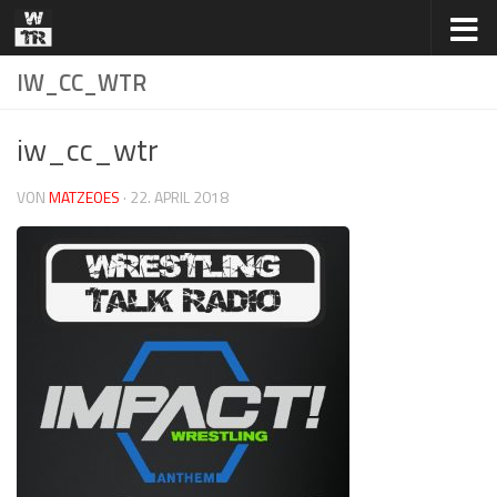
Zum Inhalt springen
IW_CC_WTR
iw_cc_wtr
VON
MATZEOES
·
22. APRIL 2018