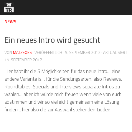
Zum Inhalt springen
NEWS
Ein neues Intro wird gesucht
VON
MATZEOES
· VERÖFFENTLICHT
9. SEPTEMBER 2012
· AKTUALISIERT
15. SEPTEMBER 2012
Hier habt ihr die 5 Möglichkeiten für das neue Intro… eine
andere Variante is… für die Sendungsarten, also Reviews,
Roundtables, Specials und Interviews separate Intros zu
wählen… aber ich würde mich freuen wenn viele von euch
abstimmen und wir so vielleicht gemeinsam eine Lösung
finden… hier also die zur Auswahl stehenden Lieder: