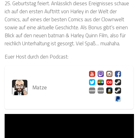
25. Geburtstag feiert. Anlässlich dieses Ereignisses schaue
ich auf den ersten Auftritt von Harley in der Welt der
Comics, auf eines der besten Comics aus der Clownwelt
sowie auf eine aktuelle Geschichte. Als Bonus gibt’s einen
Blick auf den neuen batman & Harley Quinn Film, also für
reichlich Unterhaltung ist gesorgt. Viel Spaß… muahaha.
Euer Host durch den Podcast:
Matze