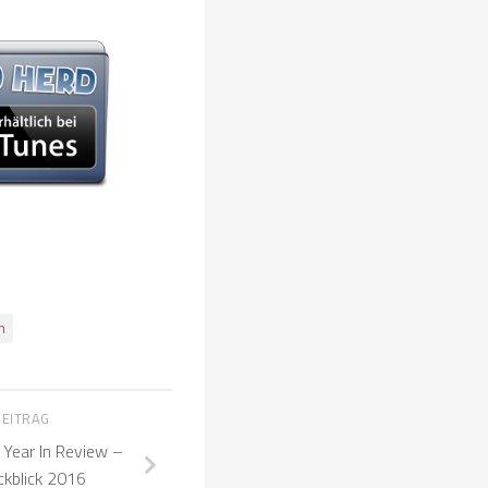
n
BEITRAG
Year In Review –
ckblick 2016