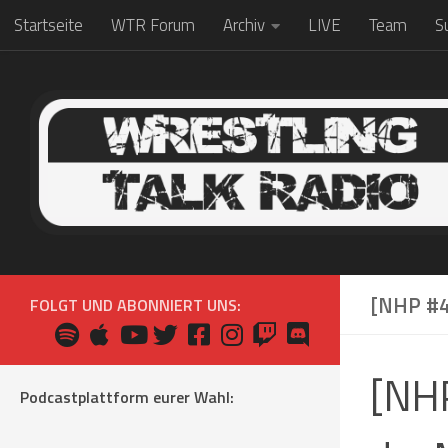
Startseite
WTR Forum
Archiv
LIVE
Team
S
Zum Inhalt springen
[NHP #4
FOLGT UND ABONNIERT UNS:
[NHP
Podcastplattform eurer Wahl: