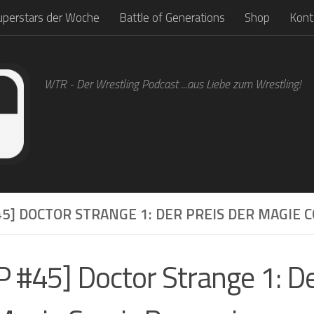
uperstars der Woche
Battle of Generations
Shop
Kont
WTR - Der Wrestling Podcast ...aus Liebe zum Wrestling!
5] DOCTOR STRANGE 1: DER PREIS DER MAGIE 
 #45] Doctor Strange 1: De