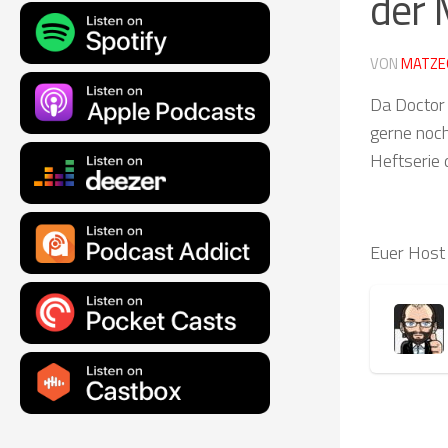
der 
VON
MATZE
Da Doctor 
gerne noch
Heftserie 
Euer Host