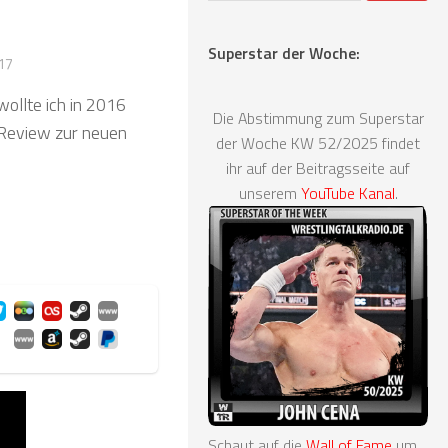
Superstar der Woche:
017
wollte ich in 2016
Die Abstimmung zum Superstar
 Review zur neuen
der Woche KW 52/2025 findet
ihr auf der Beitragsseite auf
unserem
YouTube Kanal
.
Schaut auf die
Wall of Fame
um