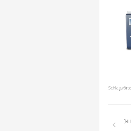
Schlagwörte
[NH