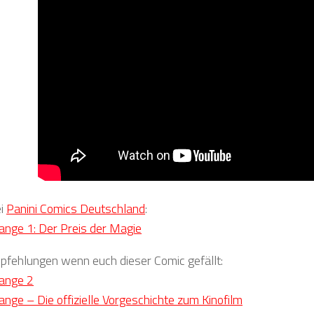
ei
Panini Comics Deutschland
:
ange 1: Der Preis der Magie
fehlungen wenn euch dieser Comic gefällt:
range 2
ange – Die offizielle Vorgeschichte zum Kinofilm