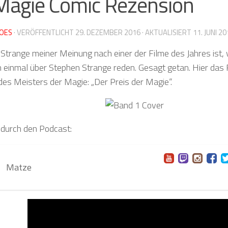
Magie Comic Rezension
OES
· VERÖFFENTLICHT
29. DEZEMBER 2016
· AKTUALISIERT
11. JUNI 2
Strange meiner Meinung nach einer der Filme des Jahres ist, 
 einmal über Stephen Strange reden. Gesagt getan. Hier das
des Meisters der Magie: „Der Preis der Magie“.
 durch den Podcast:
Matze