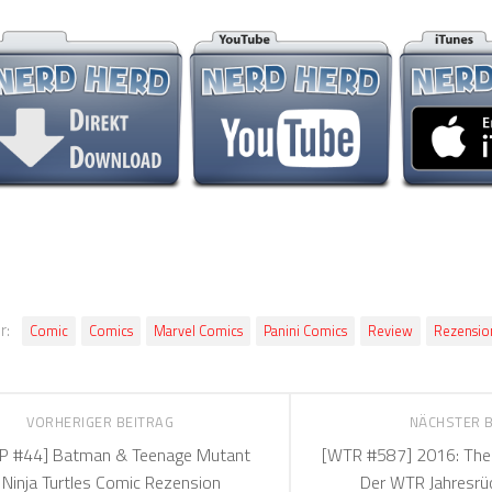
r:
Comic
Comics
Marvel Comics
Panini Comics
Review
Rezensio
VORHERIGER BEITRAG
NÄCHSTER 
P #44] Batman & Teenage Mutant
[WTR #587] 2016: The 
Ninja Turtles Comic Rezension
Der WTR Jahresrü