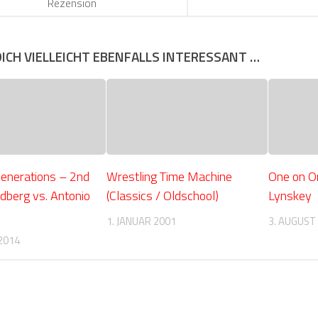
Rezension
DICH VIELLEICHT EBENFALLS INTERESSANT …
Generations – 2nd
Wrestling Time Machine
One on O
dberg vs. Antonio
(Classics / Oldschool)
Lynskey
1. JANUAR 2001
3. AUGUST
2014