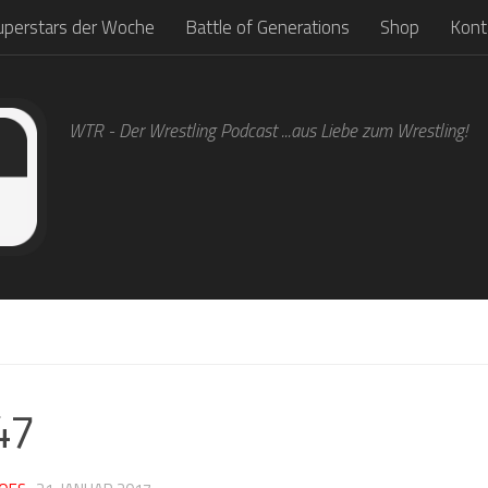
uperstars der Woche
Battle of Generations
Shop
Kont
WTR - Der Wrestling Podcast ...aus Liebe zum Wrestling!
47