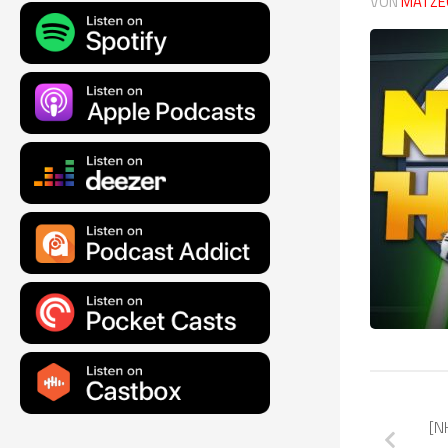
VON
MATZE
[N