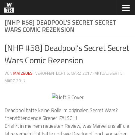
Zum Inhalt springen
[NHP #58] DEADPOOL’S SECRET SECRET
WARS COMIC REZENSION
[NHP #58] Deadpool’s Secret Secret
Wars Comic Rezension
VON
MATZEOES
· VERÖFFENTLICHT
5. MÄRZ 2017
· AKTUALISIERT
5.
MÄRZ 2017
Deadpool hatte keine Rolle im originalen Secret Wars?
*nervtötendende Sirene* FALSCH!
Erfahrt in meinem neuesten Review, was Marvel uns all‘ die
Jahre verheimlicht hatte und wie Deadpool​, noch vor seiner