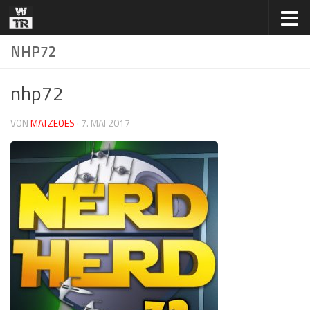
Zum Inhalt springen
NHP72
nhp72
VON
MATZEOES
·
7. MAI 2017