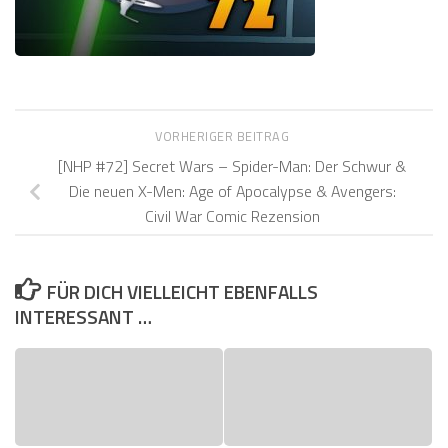
VORHERIGER BEITRAG
[NHP #72] Secret Wars – Spider-Man: Der Schwur &
Die neuen X-Men: Age of Apocalypse & Avengers:
Civil War Comic Rezension
FÜR DICH VIELLEICHT EBENFALLS
INTERESSANT …