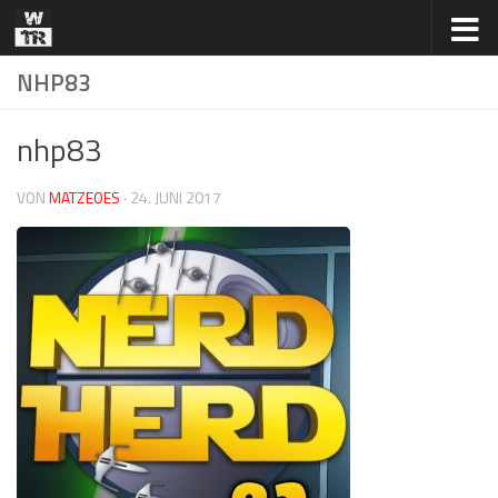
Zum Inhalt springen
NHP83
nhp83
VON
MATZEOES
·
24. JUNI 2017