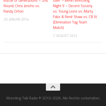
Battle of Generations – 2nd
GWF – Berlin Wrestling
Round: Chris Jericho vs.
Night 9 – Decent Society
Randy Orton
vs. Young Lions vs. Marty
Fabz & René Shaw vs. CB IV
29. JANUAR 2014
(Elimination Tag Team
Match)
7. AUGUST 2012
Wrestling Talk Radio © 2010-2026. Alle Rechte vorbehalten.