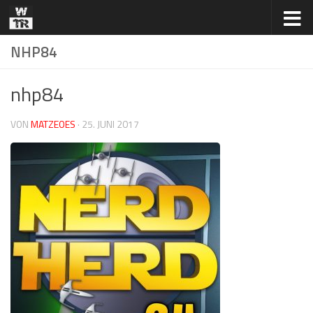
Zum Inhalt springen
NHP84
nhp84
VON
MATZEOES
·
25. JUNI 2017