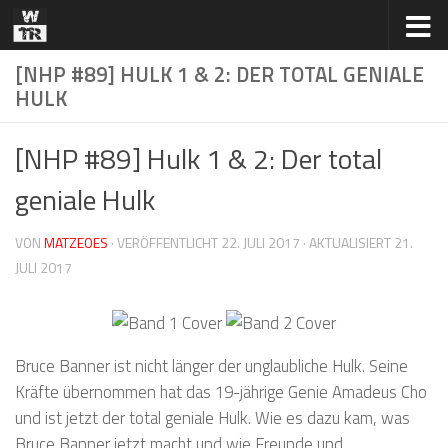
Zum Inhalt springen
[NHP #89] HULK 1 & 2: DER TOTAL GENIALE
HULK
[NHP #89] Hulk 1 & 2: Der total
geniale Hulk
VON
MATZEOES
· VERÖFFENTLICHT
22. JULI 2017
· AKTUALISIERT
21.
JULI 2017
Bruce Banner ist nicht länger der unglaubliche Hulk. Seine
Kräfte übernommen hat das 19-jährige Genie Amadeus Cho
und ist jetzt der total geniale Hulk. Wie es dazu kam, was
Bruce Banner jetzt macht und wie Freunde und