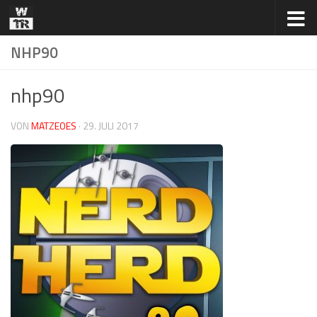
Zum Inhalt springen
NHP90
nhp90
VON
MATZEOES
·
29. JULI 2017