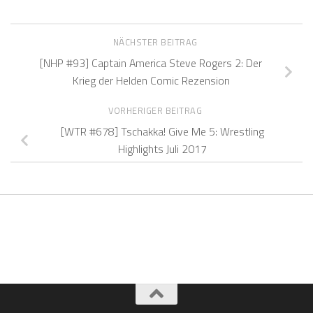
NÄCHSTER BEITRAG
[NHP #93] Captain America Steve Rogers 2: Der
Krieg der Helden Comic Rezension
VORHERIGER BEITRAG
[WTR #678] Tschakka! Give Me 5: Wrestling
Highlights Juli 2017