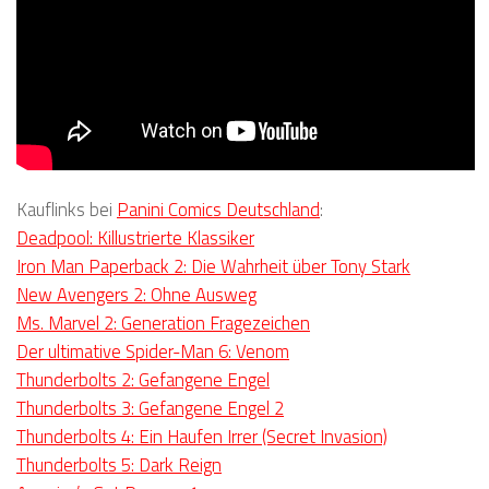
Kauflinks bei
Panini Comics Deutschland
:
Deadpool: Killustrierte Klassiker
Iron Man Paperback 2: Die Wahrheit über Tony Stark
New Avengers 2: Ohne Ausweg
Ms. Marvel 2: Generation Fragezeichen
Der ultimative Spider-Man 6: Venom
Thunderbolts 2: Gefangene Engel
Thunderbolts 3: Gefangene Engel 2
Thunderbolts 4: Ein Haufen Irrer (Secret Invasion)
Thunderbolts 5: Dark Reign