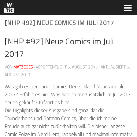
Zum Inhalt springen
[NHP #92] NEUE COMICS IM JULI 2017
[NHP #92] Neue Comics im Juli
2017
VON
MATZEOES
· VERÖFFENTLICHT
5. AUGUST 2017
· AKTUALISIERT
5.
AUGUST 2017
Was gab es bei Panini Comics Deutschland Neues im Juli
2017? Erfahrt es hier. Was hab ich mir zusätzlich im Juli 2017
neues gekauft? Erfahrt es hier.
Die Highlights dieser Ausgabe sind ganz klar die
Thunderbolts und Batman Comics, über die ich meine
Freude auch gar nicht zurückhalten will. Die bisher längste
Comic Folge im Nerd Herd, rappelvoll und maximal informativ.