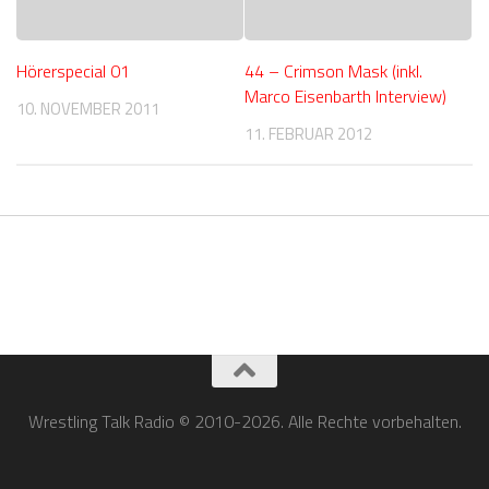
Hörerspecial 01
44 – Crimson Mask (inkl.
Marco Eisenbarth Interview)
10. NOVEMBER 2011
11. FEBRUAR 2012
Wrestling Talk Radio © 2010-2026. Alle Rechte vorbehalten.