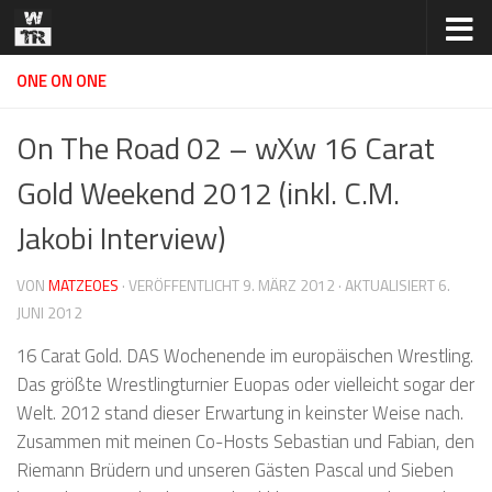
Zum Inhalt springen
ONE ON ONE
On The Road 02 – wXw 16 Carat
Gold Weekend 2012 (inkl. C.M.
Jakobi Interview)
VON
MATZEOES
· VERÖFFENTLICHT
9. MÄRZ 2012
· AKTUALISIERT
6.
JUNI 2012
16 Carat Gold. DAS Wochenende im europäischen Wrestling.
Das größte Wrestlingturnier Euopas oder vielleicht sogar der
Welt. 2012 stand dieser Erwartung in keinster Weise nach.
Zusammen mit meinen Co-Hosts Sebastian und Fabian, den
Riemann Brüdern und unseren Gästen Pascal und Sieben