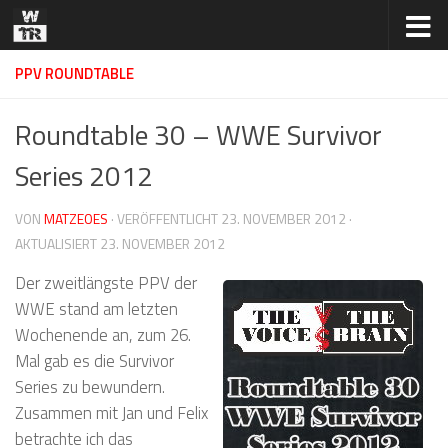
Zum Inhalt springen
PPV ROUNDTABLE
Roundtable 30 – WWE Survivor
Series 2012
VON
MATZEOES
· VERÖFFENTLICHT
23. NOVEMBER 2012
·
AKTUALISIERT
23. NOVEMBER 2012
Der zweitlängste PPV der
WWE stand am letzten
Wochenende an, zum 26.
Mal gab es die Survivor
Series zu bewundern.
Zusammen mit Jan und Felix
betrachte ich das