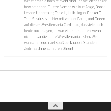
Wrestlemania noch relevant sind und vielleicht sogar
bewirkt haben. Elustre Namen wie Kurt Angle, Brock
Lesnar, Undertaker, Triple H, Hulk Hogan, Booker T,
Trish Stratus sind hier mit von der Partie, und führen
auf dieser Wrestlemania Card dazu, das viele auch
heute noch sagen, es war einer der besten, wenn
nicht sogar die beste Wrestlemania bisher. Wir
wünschen euch viel Spaß bei knapp 2 Stunden
Zeitmaschine auf euren Ohren!