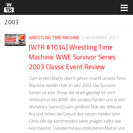
Zum Inhalt springen
2003
WRESTLING TIME MACHINE
5. NOVEMBER 2021
[WTR #1034] Wrestling Time
Machine: WWE Survivor Series
2003 Classic Event Review
Zum ersten Mal in über 8 jahren macht unsere Time
Machine wieder Halt im Jahr 2003. Die Survivor
Series ist eine Show, die stark geprägt ist vom
Umbruch in der WWE. Wir verabschieden uns in den
Storylines (vorerst) vom größten Star der Attitude
Ära und sehen die Geburt des neuen Helden John
Cena, der die kommenden Jahre prägen sollte wie
kein zweiter. Darüber hinaus diskutieren Matze und