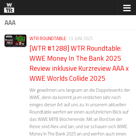
Zum Inhalt springen
AAA
WTR ROUNDTABLE
13. JUNI 2025
[WTR #1288] WTR Roundtable:
WWE Money In The Bank 2025
Review inklusive Kurzreview AAA x
WWE Worlds Collide 2025
Wir gewöhnen uns langsam an die Doppelevents der
WWE, denn da kommt ja im restlichen Jahr noch
einiges dieser Art auf uns zu. In unserem aktuellen
Roundtable werfen wir einen ausführlichen Blick auf
das WWE MITB Wochenende. Mit an Bord bei der
Reise sind Alex und Jan, und sie schauen sich WWE
Money In The Bank 2025 an und werfen auch einen