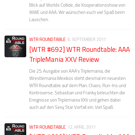
Blick auf Worlds Collide, die Kooperationsshow von
WWE und AAA. Wir wünschen euch viel Spaß beim
Lauschen.
WTR ROUNDTABLE
6. SEPTEMBER 2017
[WTR #692] WTR Roundtable: AAA
TripleMania XXV Review
Die 25. Ausgabe von AAA’s Triplemania, die
Wrestlemania Mexikos steht diesmal im neuesten
WTR Roundtable auf dem Plan. Chaos, Run-Ins und
Kontroverse. Sebastian und Franky beleuchten die
Ereignisse von Triplemania XXV und gehen dabei
auch auf den Sexy Star Vorfall ein. Viel Spaß.
WTR ROUNDTABLE
12. APRIL 2017