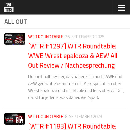
Zum Inhalt springen
ALL OUT
WTR ROUNDTABLE
26. SEPTEMBER 2025
[WTR #1297] WTR Roundtable:
WWE Wrestlepalooza & AEW All
Out Review / Nachbesprechung
Doppelt hält besser, das haben sich auch WWE und
AEW gedacht. Zusammen mit Alex spricht Jan über
Wrestlepalooza und mit Nicole und Jens über All Out,
da ist für jeden etwas dabei. Viel Spaß.
WTR ROUNDTABLE
8. SEPTEMBER 2023
[WTR #1183] WTR Roundtable: