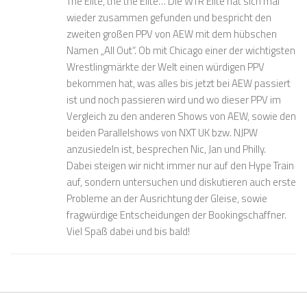
The Elite, the the Elite… Die WTR Elite hat sich mal
wieder zusammen gefunden und bespricht den
zweiten großen PPV von AEW mit dem hübschen
Namen „All Out“. Ob mit Chicago einer der wichtigsten
Wrestlingmärkte der Welt einen würdigen PPV
bekommen hat, was alles bis jetzt bei AEW passiert
ist und noch passieren wird und wo dieser PPV im
Vergleich zu den anderen Shows von AEW, sowie den
beiden Parallelshows von NXT UK bzw. NJPW
anzusiedeln ist, besprechen Nic, Jan und Philly.
Dabei steigen wir nicht immer nur auf den Hype Train
auf, sondern untersuchen und diskutieren auch erste
Probleme an der Ausrichtung der Gleise, sowie
fragwürdige Entscheidungen der Bookingschaffner.
Viel Spaß dabei und bis bald!