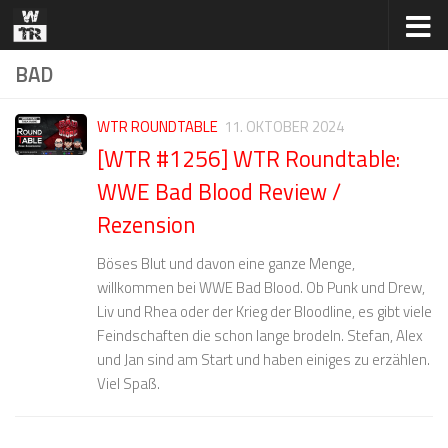
Zum Inhalt springen
BAD
WTR ROUNDTABLE
11. OKTOBER 2024
[WTR #1256] WTR Roundtable:
WWE Bad Blood Review /
Rezension
Böses Blut und davon eine ganze Menge,
willkommen bei WWE Bad Blood. Ob Punk und Drew,
Liv und Rhea oder der Krieg der Bloodline, es gibt viele
Feindschaften die schon lange brodeln. Stefan, Alex
und Jan sind am Start und haben einiges zu erzählen.
Viel Spaß.