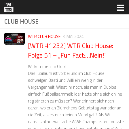
Zum Inhalt springen
CLUB HOUSE
WTR CLUB HOUSE
3. MAI 2024
[WTR #1232] WTR Club House:
Folge 51 – „Fun Fact:…Nein!“
Willkommen im Club!
Das Jubiläum ist vorbei und im Club House
schwelgen Basti und Willi ein wenig in der
Vergangenheit. Wisst ihr noch, als man in Duplos
einfach Fußballsammelbilder hatte ohne sich online
registrieren zu müssen? Wer erinnert sich noch
daran, wo er an Blümchens Geburtstag war oder an
die Zeit, als es noch keinen Mond gab? Als Willi
damals blind zweifache WWE Champs listen musste
oder als er die Führung im Tippspiel übernahm? War