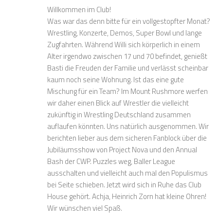
Willkommen im Club!
Was war das denn bitte für ein vollgestopfter Monat?
Wrestling, Konzerte, Demos, Super Bowl und lange
Zugfahrten. Während Willi sich körperlich in einem
Alter irgendwo zwischen 17 und 70 befindet, genießt
Basti die Freuden der Familie und verlässt scheinbar
kaum noch seine Wohnung. Ist das eine gute
Mischung für ein Team? Im Mount Rushmore werfen
wir daher einen Blick auf Wrestler die vielleicht
zukünftig in Wrestling Deutschland zusammen
auflaufen könnten. Uns natürlich ausgenommen. Wir
berichten lieber aus dem sicheren Fanblock über die
Jubiläumsshow von Project Nova und den Annual
Bash der CWP. Puzzles weg, Baller League
ausschalten und vielleicht auch mal den Populismus
bei Seite schieben. Jetzt wird sich in Ruhe das Club
House gehört. Achja, Heinrich Zorn hat kleine Ohren!
Wir wünschen viel Spaß.