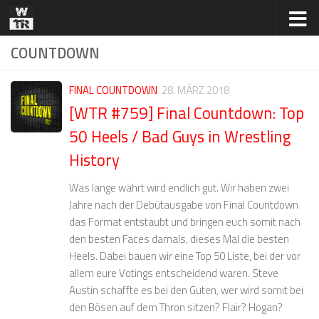
Zum Inhalt springen
COUNTDOWN
FINAL COUNTDOWN
28. MÄRZ 2018
[WTR #759] Final Countdown: Top
50 Heels / Bad Guys in Wrestling
History
Was lange währt wird endlich gut. Wir haben zwei
Jahre nach der Debütausgabe von Final Countdown
das Format entstaubt und bringen euch somit nach
den besten Faces damals, dieses Mal die besten
Heels. Dabei bauen wir eine Top 50 Liste, bei der vor
allem eure Votings entscheidend waren. Steve
Austin schaffte es bei den Guten, wer wird somit bei
den Bösen auf dem Thron sitzen? Flair? Hogan?