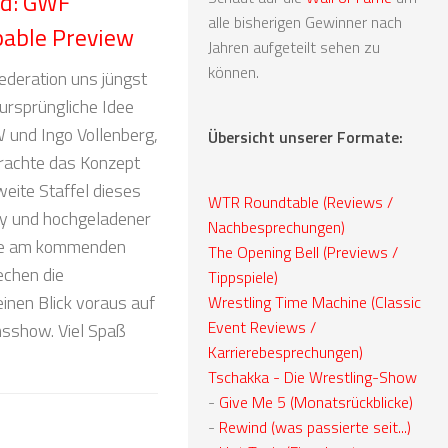
nd: GWF
alle bisherigen Gewinner nach
pable Preview
Jahren aufgeteilt sehen zu
können.
ederation uns jüngst
 ursprüngliche Idee
und Ingo Vollenberg,
Übersicht unserer Formate:
rachte das Konzept
eite Staffel dieses
WTR Roundtable (Reviews /
y und hochgeladener
Nachbesprechungen)
ble am kommenden
The Opening Bell (Previews /
echen die
Tippspiele)
nen Blick voraus auf
Wrestling Time Machine (Classic
Event Reviews /
msshow. Viel Spaß
Karrierebesprechungen)
Tschakka - Die Wrestling-Show
-
Give Me 5 (Monatsrückblicke)
-
Rewind (was passierte seit...)