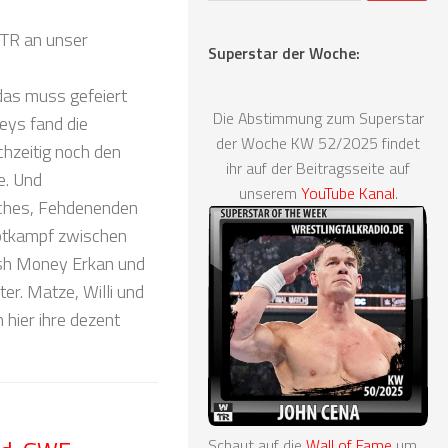
TR an unser
Superstar der Woche:
das muss gefeiert
Die Abstimmung zum Superstar
eys fand die
der Woche KW 52/2025 findet
chzeitig noch den
ihr auf der Beitragsseite auf
e. Und
unserem
YouTube Kanal
.
ches, Fehdenenden
ptkampf zwischen
ash Money Erkan und
r. Matze, Willi und
 hier ihre dezent
Schaut auf die
Wall of Fame
um