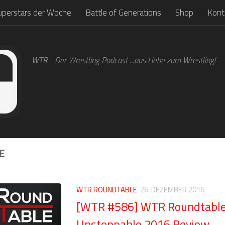
uperstars der Woche
Battle of Generations
Shop
Kont
WTR - Der Wrestling Podcast ...aus Liebe zum Wrestling!
E
WTR ROUNDTABLE
26. DEZEMBER 2016
[WTR #586] WTR Roundtabl
Unstoppable 2016 Review