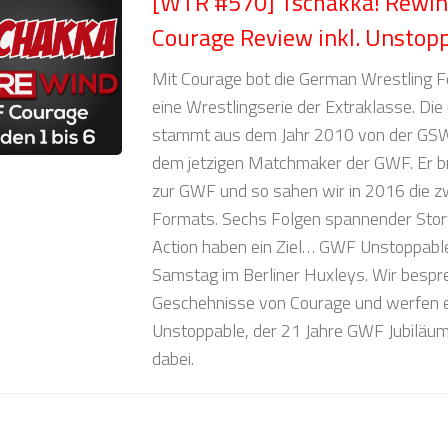
[WTR #570] Tschakka! Rewi
Courage Review inkl. Unstop
Mit Courage bot die German Wrestling F
eine Wrestlingserie der Extraklasse. Die
stammt aus dem Jahr 2010 von der GSW 
dem jetzigen Matchmaker der GWF. Er b
zur GWF und so sahen wir in 2016 die zw
Formats. Sechs Folgen spannender Stor
Action haben ein Ziel… GWF Unstoppa
Samstag im Berliner Huxleys. Wir bespr
Geschehnisse von Courage und werfen ei
Unstoppable, der 21 Jahre GWF Jubiläu
dabei.