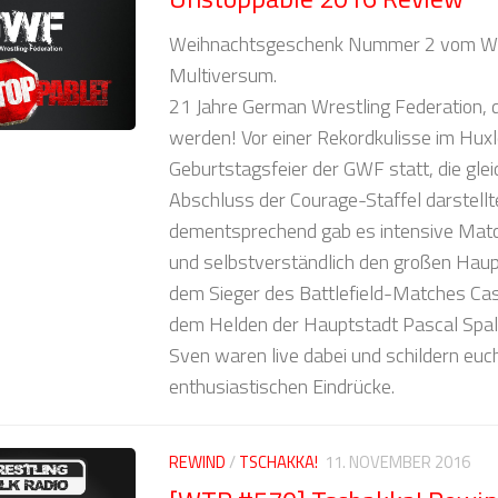
Weihnachtsgeschenk Nummer 2 vom W
Multiversum.
21 Jahre German Wrestling Federation, 
werden! Vor einer Rekordkulisse im Huxl
Geburtstagsfeier der GWF statt, die glei
Abschluss der Courage-Staffel darstellt
dementsprechend gab es intensive Mat
und selbstverständlich den großen Hau
dem Sieger des Battlefield-Matches C
dem Helden der Hauptstadt Pascal Spalte
Sven waren live dabei und schildern euch
enthusiastischen Eindrücke.
REWIND
/
TSCHAKKA!
11. NOVEMBER 2016