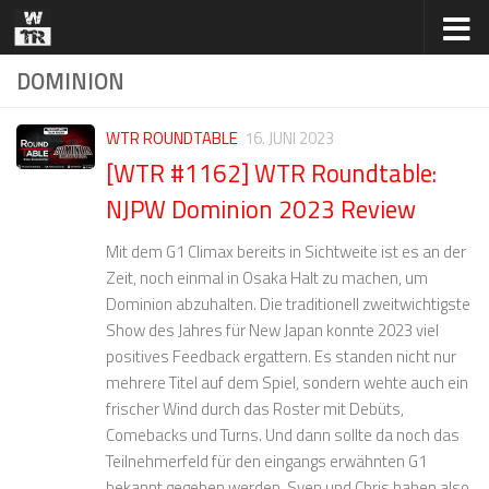
Zum Inhalt springen
DOMINION
WTR ROUNDTABLE
16. JUNI 2023
[WTR #1162] WTR Roundtable:
NJPW Dominion 2023 Review
Mit dem G1 Climax bereits in Sichtweite ist es an der
Zeit, noch einmal in Osaka Halt zu machen, um
Dominion abzuhalten. Die traditionell zweitwichtigste
Show des Jahres für New Japan konnte 2023 viel
positives Feedback ergattern. Es standen nicht nur
mehrere Titel auf dem Spiel, sondern wehte auch ein
frischer Wind durch das Roster mit Debüts,
Comebacks und Turns. Und dann sollte da noch das
Teilnehmerfeld für den eingangs erwähnten G1
bekannt gegeben werden. Sven und Chris haben also