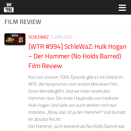
Zum Inhalt springen
FILM REVIEW
SCHLEWAZ
5. JUNI 2020
[WTR #994] SchleWaZ: Hulk Hogan
– Der Hammer (No Holds Barred)
Film Review
Kurz vor unserer 1000. Episode gibt es ein Debüt im
WTR. Wir besprechen zum ersten Mal einen Film.
Einen Wrestlingfilm. Und wir holen direkt den
Hammer raus. Die erste Hauptrolle vom Hulkster
Hulk Hogan. Und viele von euch denken sich nun
instinktiv: „Wow, das ist ja der Hammer!“ Und da habt
ihr absolut Recht!
Der Hammer, auch bekannt als No Holds Barred war