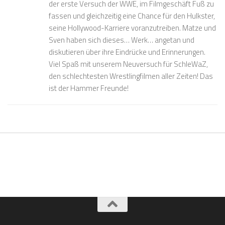
der erste Versuch der WWE, im Filmgeschäft Fuß zu
fassen und gleichzeitig eine Chance für den Hulkster,
seine Hollywood-Karriere voranzutreiben. Matze und
Sven haben sich dieses… Werk… angetan und
diskutieren über ihre Eindrücke und Erinnerungen.
Viel Spaß mit unserem Neuversuch für SchleWaZ,
den schlechtesten Wrestlingfilmen aller Zeiten! Das
ist der Hammer Freunde!