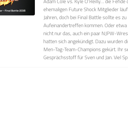
Adam Cole vs. Kyle O’Reilly… die Fehde 
ehemaligen Future Shock Mitglieder läuf
Jahren, doch bei Final Battle sollte es zu
Aufeinandertreffen kommen. Oder etwa 
nicht nur das, auch ein paar NJPW-Wre
hatten sich angekündigt. Dazu wurden d
Men-Tag-Team-Champions gekürt. Ihr seh
Gesprächsstoff für Sven und Jan. Viel S