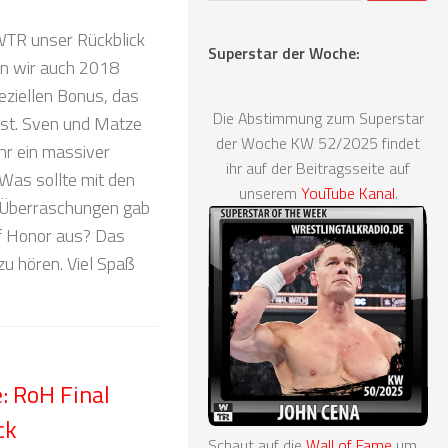
m WTR unser Rückblick
Superstar der Woche:
en wir auch 2018
eziellen Bonus, das
Die Abstimmung zum Superstar
ist. Sven und Matze
der Woche KW 52/2025 findet
hr ein massiver
ihr auf der Beitragsseite auf
. Was sollte mit den
unserem
YouTube Kanal
.
e Überraschungen gab
Of Honor aus? Das
 zu hören. Viel Spaß
 RoH Final
ck
Schaut auf die
Wall of Fame
um