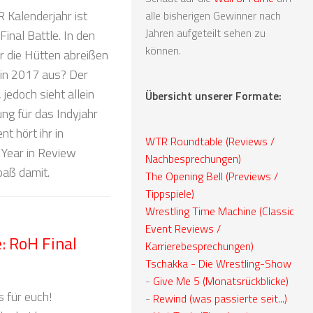
R Kalenderjahr ist
alle bisherigen Gewinner nach
Jahren aufgeteilt sehen zu
inal Battle. In den
können.
r die Hütten abreißen
 in 2017 aus? Der
jedoch sieht allein
Übersicht unserer Formate:
ung für das Indyjahr
t hört ihr in
WTR Roundtable (Reviews /
 Year in Review
Nachbesprechungen)
paß damit.
The Opening Bell (Previews /
Tippspiele)
Wrestling Time Machine (Classic
Event Reviews /
 RoH Final
Karrierebesprechungen)
Tschakka - Die Wrestling-Show
-
Give Me 5 (Monatsrückblicke)
 für euch!
-
Rewind (was passierte seit...)