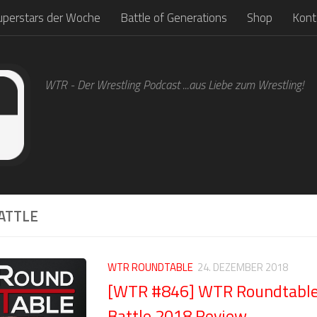
uperstars der Woche
Battle of Generations
Shop
Kont
WTR - Der Wrestling Podcast ...aus Liebe zum Wrestling!
ATTLE
WTR ROUNDTABLE
24. DEZEMBER 2018
[WTR #846] WTR Roundtable:
Battle 2018 Review