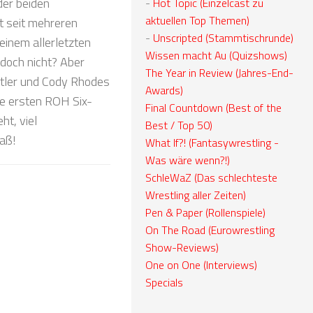
der beiden
-
Hot Topic (Einzelcast zu
aktuellen Top Themen)
t seit mehreren
-
Unscripted (Stammtischrunde)
 einem allerletzten
Wissen macht Au (Quizshows)
doch nicht? Aber
The Year in Review (Jahres-End-
stler und Cody Rhodes
Awards)
ie ersten ROH Six-
Final Countdown (Best of the
t, viel
Best / Top 50)
paß!
What If?! (Fantasywrestling -
Was wäre wenn?!)
SchleWaZ (Das schlechteste
Wrestling aller Zeiten)
Pen & Paper (Rollenspiele)
On The Road (Eurowrestling
Show-Reviews)
One on One (Interviews)
Specials