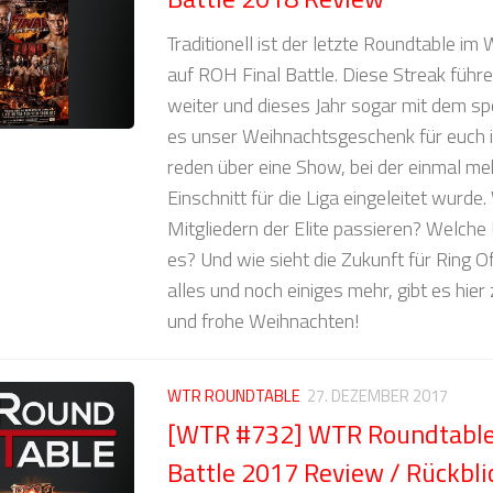
Traditionell ist der letzte Roundtable i
auf ROH Final Battle. Diese Streak führ
weiter und dieses Jahr sogar mit dem sp
es unser Weihnachtsgeschenk für euch 
reden über eine Show, bei der einmal me
Einschnitt für die Liga eingeleitet wurde
Mitgliedern der Elite passieren? Welch
es? Und wie sieht die Zukunft für Ring 
alles und noch einiges mehr, gibt es hier
und frohe Weihnachten!
WTR ROUNDTABLE
27. DEZEMBER 2017
[WTR #732] WTR Roundtable:
Battle 2017 Review / Rückbli