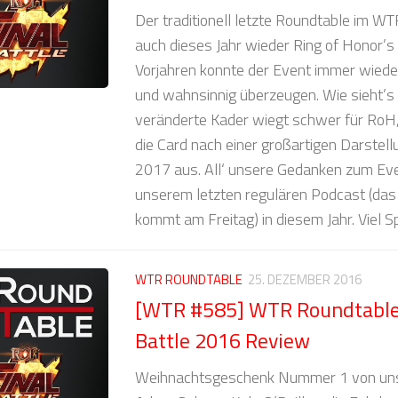
Der traditionell letzte Roundtable im WT
auch dieses Jahr wieder Ring of Honor’s F
Vorjahren konnte der Event immer wiede
und wahnsinnig überzeugen. Wie sieht’s
veränderte Kader wiegt schwer für RoH, 
die Card nach einer großartigen Darstell
2017 aus. All‘ unsere Gedanken zum Even
unserem letzten regulären Podcast (das
kommt am Freitag) in diesem Jahr. Viel S
WTR ROUNDTABLE
25. DEZEMBER 2016
[WTR #585] WTR Roundtable:
Battle 2016 Review
Weihnachtsgeschenk Nummer 1 von uns