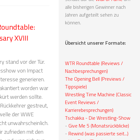
alle bisherigen Gewinner nach
Jahren aufgeteilt sehen zu
können.
Roundtable:
ary XVIII
Übersicht unserer Formate:
 stand vor der Tür.
WTR Roundtable (Reviews /
äumsshow von Impact
Nachbesprechungen)
nteresse generieren.
The Opening Bell (Previews /
Tippspiele)
 vakantiert worden war
Wrestling Time Machine (Classic
ürt werden sollte.
Event Reviews /
 Rückkehrer gestreut,
Karrierebesprechungen)
swelle der WWE
Tschakka - Die Wrestling-Show
cht unwahrscheinlich.
-
Give Me 5 (Monatsrückblicke)
ir zufrieden mit den
-
Rewind (was passierte seit...)