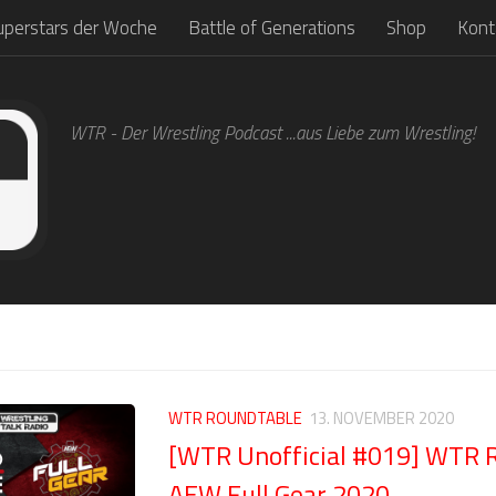
uperstars der Woche
Battle of Generations
Shop
Kont
WTR - Der Wrestling Podcast ...aus Liebe zum Wrestling!
WTR ROUNDTABLE
13. NOVEMBER 2020
[WTR Unofficial #019] WTR 
AEW Full Gear 2020