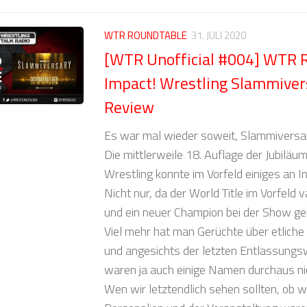
WTR ROUNDTABLE
31. JULI 2020
[WTR Unofficial #004] WTR 
Impact! Wrestling Slammivers
Review
Es war mal wieder soweit, Slammiversary
Die mittlerweile 18. Auflage der Jubil
Wrestling konnte im Vorfeld einiges an I
Nicht nur, da der World Title im Vorfeld
und ein neuer Champion bei der Show gek
Viel mehr hat man Gerüchte über etliche
und angesichts der letzten Entlassung
waren ja auch einige Namen durchaus ni
Wen wir letztendlich sehen sollten, ob w