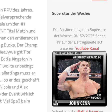
en PPV des Jahres.
Superstar der Woche:
vielversprechende
nale um den #1
Die Abstimmung zum Superstar
 TNT Titel Match und
der Woche KW 52/2025 findet
hen den amtierenden
ihr auf der Beitragsseite auf
ng Bucks. Der Champ
unserem
YouTube Kanal
.
eavyweight Titel
Eddie Kingston in
F wollte unbedingt
, allerdings muss er
i …ob er das geschafft
 Nicole und Alex
 der Event wirklich
. Viel Spaß beim
Schaut auf die
Wall of Fame
um