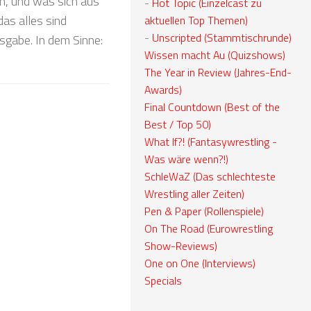
n, und was sich aus
-
Hot Topic (Einzelcast zu
as alles sind
aktuellen Top Themen)
-
Unscripted (Stammtischrunde)
sgabe. In dem Sinne:
Wissen macht Au (Quizshows)
The Year in Review (Jahres-End-
Awards)
Final Countdown (Best of the
Best / Top 50)
What If?! (Fantasywrestling -
Was wäre wenn?!)
SchleWaZ (Das schlechteste
Wrestling aller Zeiten)
Pen & Paper (Rollenspiele)
On The Road (Eurowrestling
Show-Reviews)
One on One (Interviews)
Specials