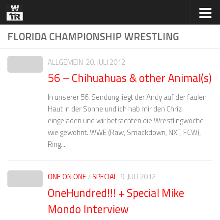
Zum Inhalt springen
FLORIDA CHAMPIONSHIP WRESTLING
ALLGEMEIN
20. JULI 2012
56 – Chihuahuas & other Animal(s)
In unserer 56. Sendung liegt der Andy auf der faulen
Haut in der Sonne und ich hab mir den Chriz
eingeladen und wir betrachten die Wrestlingwoche
wie gewohnt. WWE (Raw, Smackdown, NXT, FCW),
Ring...
ONE ON ONE
/
SPECIAL
9. JULI 2012
OneHundred!!! + Special Mike
Mondo Interview