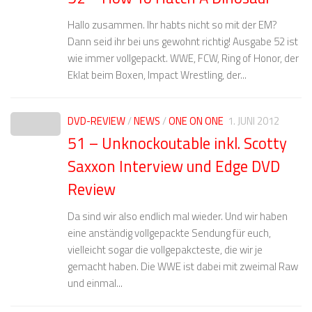
Hallo zusammen. Ihr habts nicht so mit der EM?
Dann seid ihr bei uns gewohnt richtig! Ausgabe 52 ist
wie immer vollgepackt. WWE, FCW, Ring of Honor, der
Eklat beim Boxen, Impact Wrestling, der...
DVD-REVIEW
/
NEWS
/
ONE ON ONE
1. JUNI 2012
51 – Unknockoutable inkl. Scotty
Saxxon Interview und Edge DVD
Review
Da sind wir also endlich mal wieder. Und wir haben
eine anständig vollgepackte Sendung für euch,
vielleicht sogar die vollgepakcteste, die wir je
gemacht haben. Die WWE ist dabei mit zweimal Raw
und einmal...