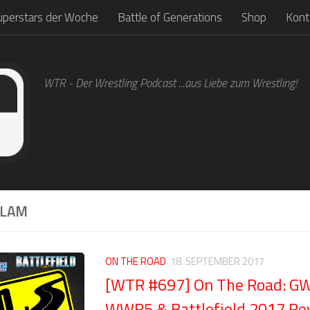
uperstars der Woche
Battle of Generations
Shop
Kont
WTR - Der Wrestling Podcast ...aus Liebe zum Wrestling!
SLAM
ON THE ROAD
18. SEPTEMBER 2017
[WTR #697] On The Road: G
WWR5 & Battlefield 2017 Re