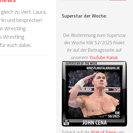
leich zu Viert. Laura,
Superstar der Woche:
erlin und besprechen
an Wrestling
Die Abstimmung zum Superstar
s Wrestling
der Woche KW 52/2025 findet
für euch dabei.
ihr auf der Beitragsseite auf
unserem
YouTube Kanal
.
Schaut auf die
Wall of Fame
um