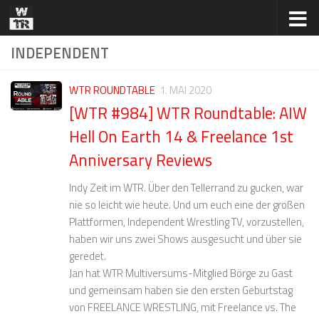
Zum Inhalt springen
INDEPENDENT
WTR ROUNDTABLE
1. MAI 2020
[WTR #984] WTR Roundtable: AIW
Hell On Earth 14 & Freelance 1st
Anniversary Reviews
Indy Zeit im WTR. Über den Tellerrand zu gucken, war
nie so leicht wie heute. Und um euch eine der großen
Plattformen, Independent Wrestling TV, vorzustellen,
haben wir uns zwei Shows ausgesucht und über sie
geredet.
Jan hat WTR Multiversums-Mitglied Börge zu Gast
und gemeinsam haben sie den ersten Geburtstag
von FREELANCE WRESTLING, mit Freelance vs. The