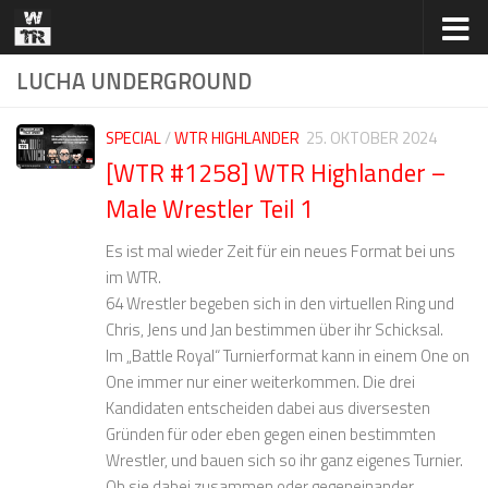
Zum Inhalt springen
LUCHA UNDERGROUND
SPECIAL
/
WTR HIGHLANDER
25. OKTOBER 2024
[WTR #1258] WTR Highlander –
Male Wrestler Teil 1
Es ist mal wieder Zeit für ein neues Format bei uns
im WTR.
64 Wrestler begeben sich in den virtuellen Ring und
Chris, Jens und Jan bestimmen über ihr Schicksal.
Im „Battle Royal“ Turnierformat kann in einem One on
One immer nur einer weiterkommen. Die drei
Kandidaten entscheiden dabei aus diversesten
Gründen für oder eben gegen einen bestimmten
Wrestler, und bauen sich so ihr ganz eigenes Turnier.
Ob sie dabei zusammen oder gegeneinander