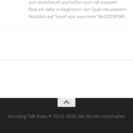
zum drumherum und hoffen euch mit unserem
Podcast dafür zu begeistern. Viel Spaß mit unserem
Rückblick auf *insert epic voice here* BLOODSPORT.
Wrestling Talk Radio © 2010-2026. Alle Rechte vorbehalten.