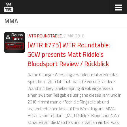
Zum Inhalt springen
MMA
WTR ROUNDTABLE
7. MAI 2018
[WTR #775] WTR Roundtable:
GCW presents Matt Riddle’s
Bloodsport Review / Rückblick
Game Changer Wrestling verändert mal wieder das
Spiel. Im letzten Jahr hat man die ein oder andere
Wand mit Joey Janelas Spring Break eingerissen,
einen zweiten Teil gab es übrigens dieses Jahr, und in
2018 nimmt man einfach die Ringseile ab und
präsentiert einen Mix auf Pro Wrestling und MMA.
Heraus kommt dann „Matt Riddle’s Bloodsport“. Wir
schauen auf die Matches und erzählen ein bisl was