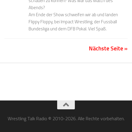
schauen zu können? Was war das Match des
Abends?
Am Ende der Show schweifen wir ab und landen
Flippy Floppy, bei Impact Wrestling, der Fussball
Bundesliga und dem DFB Pokal. Viel Spaß.
Nächste Seite »
Wrestling Talk Radio © 2010-2026. Alle Rechte vorbehalten.