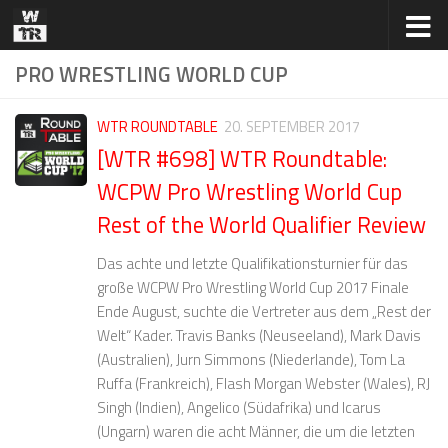
Zum Inhalt springen
PRO WRESTLING WORLD CUP
WTR ROUNDTABLE
20. SEPTEMBER 2017
[WTR #698] WTR Roundtable:
WCPW Pro Wrestling World Cup
Rest of the World Qualifier Review
Das achte und letzte Qualifikationsturnier für das
große WCPW Pro Wrestling World Cup 2017 Finale
Ende August, suchte die Vertreter aus dem „Rest der
Welt“ Kader. Travis Banks (Neuseeland), Mark Davis
(Australien), Jurn Simmons (Niederlande), Tom La
Ruffa (Frankreich), Flash Morgan Webster (Wales), RJ
Singh (Indien), Angelico (Südafrika) und Icarus
(Ungarn) waren die acht Männer, die um die letzten