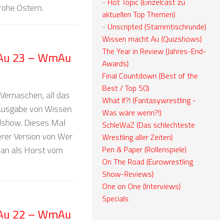
-
Hot Topic (Einzelcast zu
rohe Ostern.
aktuellen Top Themen)
-
Unscripted (Stammtischrunde)
Wissen macht Au (Quizshows)
The Year in Review (Jahres-End-
 Au 23 – WmAu
Awards)
Final Countdown (Best of the
Best / Top 50)
Vernaschen, all das
What If?! (Fantasywrestling -
n Ausgabe von Wissen
Was wäre wenn?!)
lshow. Dieses Mal
SchleWaZ (Das schlechteste
rer Version von Wer
Wrestling aller Zeiten)
Pen & Paper (Rollenspiele)
 Jan als Horst vom
On The Road (Eurowrestling
Show-Reviews)
One on One (Interviews)
Specials
 Au 22 – WmAu