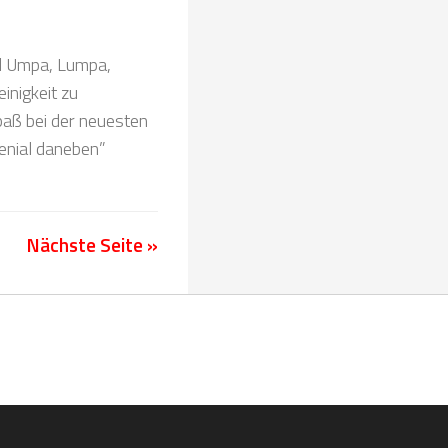
el Umpa, Lumpa,
inigkeit zu
aß bei der neuesten
enial daneben”
Nächste Seite »