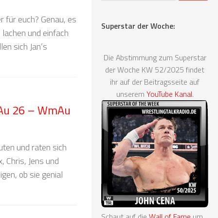
er für euch? Genau, es
Superstar der Woche:
, lachen und einfach
len sich Jan’s
Die Abstimmung zum Superstar
der Woche KW 52/2025 findet
ihr auf der Beitragsseite auf
unserem
YouTube Kanal
.
 Au 26 – WmAu
ten und raten sich
, Chris, Jens und
gen, ob sie genial
Schaut auf die
Wall of Fame
um