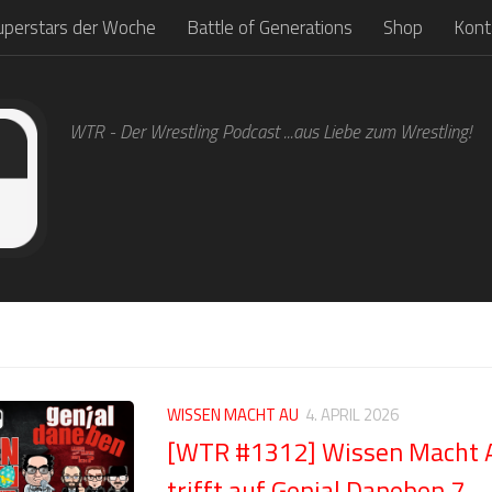
uperstars der Woche
Battle of Generations
Shop
Kont
WTR - Der Wrestling Podcast ...aus Liebe zum Wrestling!
WISSEN MACHT AU
4. APRIL 2026
[WTR #1312] Wissen Macht
trifft auf Genial Daneben 7