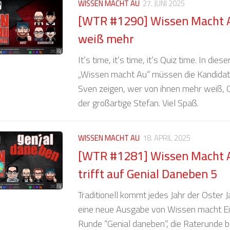
WISSEN MACHT AU
27. JUNI 2025
[WTR #1290] Wissen Macht 
weiß mehr
It’s time, it’s time, it’s Quiz time. In di
„Wissen macht Au“ müssen die Kandidate
Sven zeigen, wer von ihnen mehr weiß, 
der großartige Stefan. Viel Spaß.
WISSEN MACHT AU
18. APRIL 2025
[WTR #1281] Wissen Macht
trifft auf Genial Daneben 5
Traditionell kommt jedes Jahr der Oster 
eine neue Ausgabe von Wissen macht Ei.
Runde “Genial daneben“, die Raterunde 