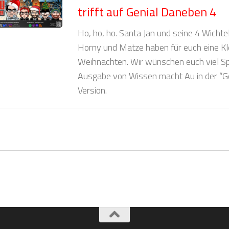
trifft auf Genial Daneben 4
Ho, ho, ho. Santa Jan und seine 4 Wicht
Horny und Matze haben für euch eine Kle
Weihnachten. Wir wünschen euch viel Sp
Ausgabe von Wissen macht Au in der “G
Version.