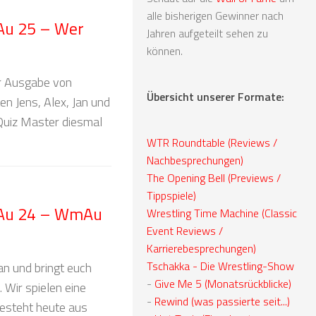
alle bisherigen Gewinner nach
Au 25 – Wer
Jahren aufgeteilt sehen zu
können.
eser Ausgabe von
Übersicht unserer Formate:
n Jens, Alex, Jan und
Quiz Master diesmal
WTR Roundtable (Reviews /
Nachbesprechungen)
The Opening Bell (Previews /
Tippspiele)
 Au 24 – WmAu
Wrestling Time Machine (Classic
Event Reviews /
Karrierebesprechungen)
Tschakka - Die Wrestling-Show
Jan und bringt euch
-
Give Me 5 (Monatsrückblicke)
 Wir spielen eine
-
Rewind (was passierte seit...)
besteht heute aus