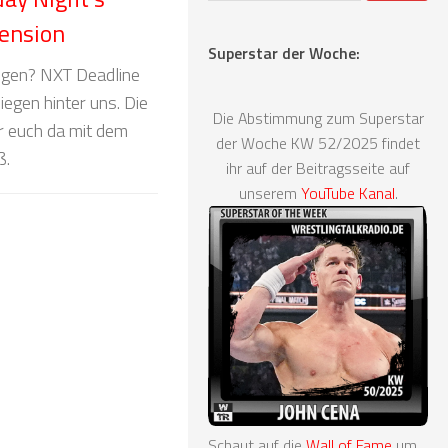
ension
Superstar der Woche:
ngen? NXT Deadline
egen hinter uns. Die
Die Abstimmung zum Superstar
r euch da mit dem
der Woche KW 52/2025 findet
ß.
ihr auf der Beitragsseite auf
unserem
YouTube Kanal
.
Schaut auf die
Wall of Fame
um