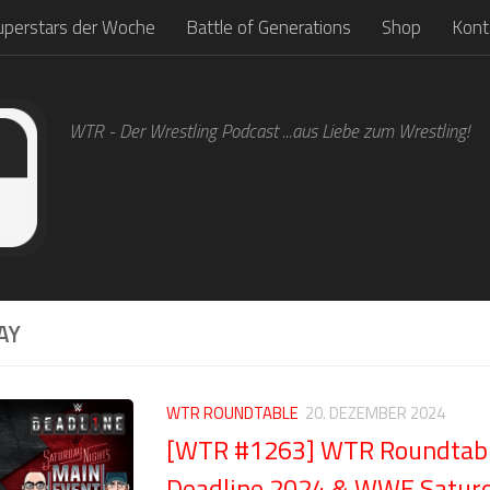
uperstars der Woche
Battle of Generations
Shop
Kont
WTR - Der Wrestling Podcast ...aus Liebe zum Wrestling!
AY
WTR ROUNDTABLE
20. DEZEMBER 2024
[WTR #1263] WTR Roundtabl
Deadline 2024 & WWE Saturd