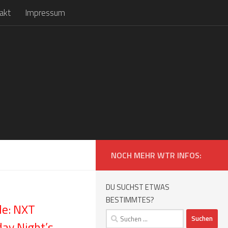
akt
Impressum
NOCH MEHR WTR INFOS:
DU SUCHST ETWAS
BESTIMMTES?
e: NXT
Suchen
ay Night’s
nach: