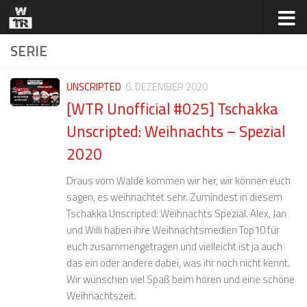
Zum Inhalt springen
SERIE
UNSCRIPTED
6. DEZEMBER 2020
[WTR Unofficial #025] Tschakka
Unscripted: Weihnachts – Spezial
2020
Draus vom Walde kommen wir her, wir können euch
sagen, es weihnachtet sehr. Zumindest in diesem
Tschakka Unscripted: Weihnachts Spezial. Alex, Jan
und Willi haben ihre Weihnachtsmedien Top10 für
euch zusammengetragen und vielleicht ist ja auch
das ein oder andere dabei, was ihr noch nicht kennt.
Wir wünschen viel Spaß beim hören und eine schöne
Weihnachtszeit.