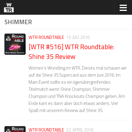
Zum Inhalt springen
SHIMMER
WTR ROUNDTABLE
13. JULI 2016
[WTR #516] WTR Roundtable:
Shine 35 Review
Women’s Wrestling im WTR. Dieses mal schauen wir
auf die Shine 35 Supercard aus dem Juni 2016. Im
Main Event sollte es ein ligenübergreifendes
Titelmatch wenn Shine Champion, Shimmer
Champion und TNA Knockouts Champion geben. Am
Ende kam es dann aber doch etwas anders. Viel
Spaß mit unserem Review auf Shine 35.
WTR ROUNDTABLE
22. APRIL 2016