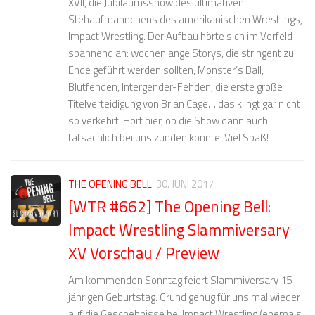
XVII, die Jubiläumsshow des ultimativen
Stehaufmännchens des amerikanischen Wrestlings,
Impact Wrestling. Der Aufbau hörte sich im Vorfeld
spannend an: wochenlange Storys, die stringent zu
Ende geführt werden sollten, Monster’s Ball,
Blutfehden, Intergender-Fehden, die erste große
Titelverteidigung von Brian Cage… das klingt gar nicht
so verkehrt. Hört hier, ob die Show dann auch
tatsächlich bei uns zünden konnte. Viel Spaß!
THE OPENING BELL
30. JUNI 2017
[WTR #662] The Opening Bell:
Impact Wrestling Slammiversary
XV Vorschau / Preview
Am kommenden Sonntag feiert Slammiversary 15-
jährigen Geburtstag. Grund genug für uns mal wieder
auf die Geschehnisse bei Impact Wrestling (ehemals