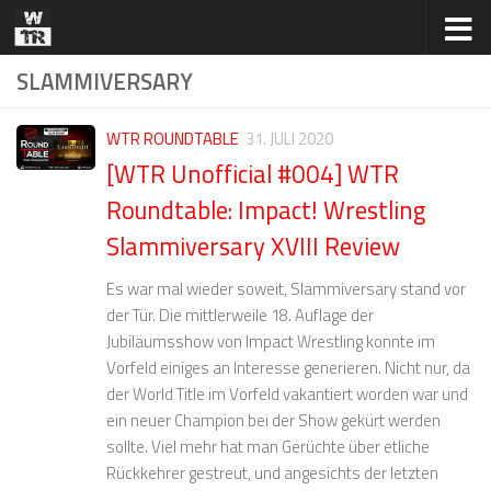
Zum Inhalt springen
SLAMMIVERSARY
WTR ROUNDTABLE
31. JULI 2020
[WTR Unofficial #004] WTR
Roundtable: Impact! Wrestling
Slammiversary XVIII Review
Es war mal wieder soweit, Slammiversary stand vor
der Tür. Die mittlerweile 18. Auflage der
Jubiläumsshow von Impact Wrestling konnte im
Vorfeld einiges an Interesse generieren. Nicht nur, da
der World Title im Vorfeld vakantiert worden war und
ein neuer Champion bei der Show gekürt werden
sollte. Viel mehr hat man Gerüchte über etliche
Rückkehrer gestreut, und angesichts der letzten