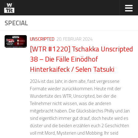
Zum Inhalt springen
SPECIAL
UNSCRIPTED
20. FEBRUAR 2024
[WTR #1220] Tschakka Unscripted
38 – Die Fälle Einödhof
Hinterkaifeck / Selen Tatsuki
2024 ist das Jahr, in dem alte, fast vergessene
Formate wieder zurückkommen. Heute mit der
Wundertüte des WTR, Unscripted, bei der die
Teilnehmer nicht wissen, was die anderen
mitgebracht haben. Die Glücksbärchis Philly und Jan
sind eigentlich immer gut drauf, doch heute wird es
düster und die beiden erzählen euch 2 Geschichten
voll mit Mord, Mysterien und Mobbing. Ihr seid