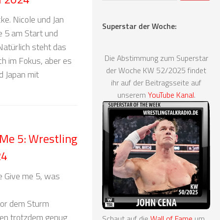
e. Nicole und Jan
Superstar der Woche:
e 5 am Start und
Natürlich steht das
Die Abstimmung zum Superstar
h im Fokus, aber es
der Woche KW 52/2025 findet
d Japan mit
ihr auf der Beitragsseite auf
unserem
YouTube Kanal
.
Me 5: Wrestling
24
e Give me 5, was
 vor dem Sturm
ben trotzdem genug
Schaut auf die
Wall of Fame
um