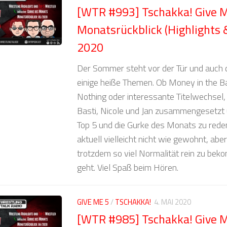
[WTR #993] Tschakka! Give M
Monatsrückblick (Highlights 
2020
Der Sommer steht vor der Tür und auch 
einige heiße Themen. Ob Money in the B
Nothing oder interessante Titelwechsel,
Basti, Nicole und Jan zusammengesetzt 
Top 5 und die Gurke des Monats zu reden
aktuell vielleicht nicht wie gewohnt, abe
trotzdem so viel Normalität rein zu be
geht. Viel Spaß beim Hören.
GIVE ME 5
/
TSCHAKKA!
4. MAI 2020
[WTR #985] Tschakka! Give M