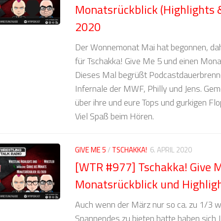
Monatsrückblick (Highlights 
2020
Der Wonnemonat Mai hat begonnen, dahe
für Tschakka! Give Me 5 und einen Monat
Dieses Mal begrüßt Podcastdauerbrenne
Infernale der MWF, Philly und Jens. Ge
über ihre und eure Tops und gurkigen Flo
Viel Spaß beim Hören.
GIVE ME 5
/
TSCHAKKA!
6. APRIL 2020
[WTR #977] Tschakka! Give M
Monatsrückblick und Highlig
Auch wenn der März nur so ca. zu 1/3 w
Spannendes zu bieten hatte haben sich J