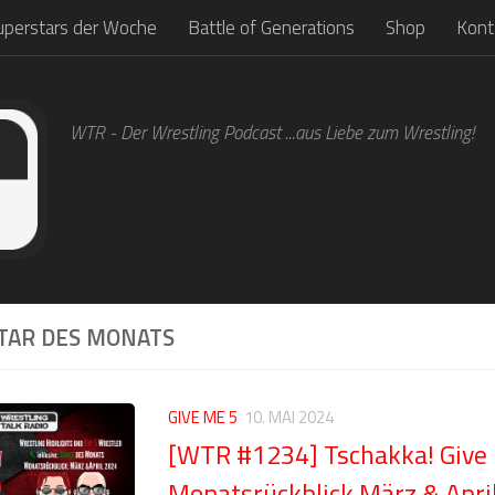
uperstars der Woche
Battle of Generations
Shop
Kont
WTR - Der Wrestling Podcast ...aus Liebe zum Wrestling!
TAR DES MONATS
GIVE ME 5
10. MAI 2024
[WTR #1234] Tschakka! Give 
Monatsrückblick März & Apri