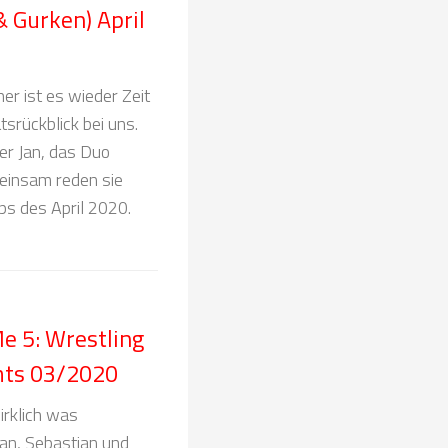
& Gurken) April
r ist es wieder Zeit
srückblick bei uns.
r Jan, das Duo
meinsam reden sie
ps des April 2020.
e 5: Wrestling
hts 03/2020
irklich was
an, Sebastian und