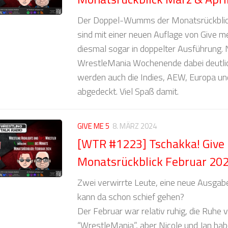
Der Doppel-Wumms der Monatsrückblick
sind mit einer neuen Auflage von Give m
diesmal sogar in doppelter Ausführung. 
WrestleMania Wochenende dabei deutlic
werden auch die Indies, AEW, Europa un
abgedeckt. Viel Spaß damit.
GIVE ME 5
8. MÄRZ 2024
[WTR #1223] Tschakka! Give 
Monatsrückblick Februar 20
Zwei verwirrte Leute, eine neue Ausgab
kann da schon schief gehen?
Der Februar war relativ ruhig, die Ruhe
“WrestleMania”, aber Nicole und Jan ha