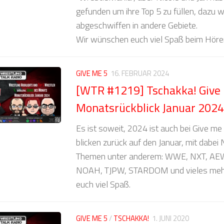
gefunden um ihre Top 5 zu füllen, dazu 
abgeschwiffen in andere Gebiete.
Wir wünschen euch viel Spaß beim Höre
GIVE ME 5
16. FEBRUAR 2024
[WTR #1219] Tschakka! Give 
Monatsrückblick Januar 2024
Es ist soweit, 2024 ist auch bei Give 
blicken zurück auf den Januar, mit dabei 
Themen unter anderem: WWE, NXT, AEW
NOAH, TJPW, STARDOM und vieles meh
euch viel Spaß.
GIVE ME 5
/
TSCHAKKA!
1. JUNI 2020