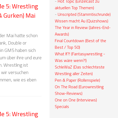
-
Hot Topic (Einzelcast zu
e 5: Wrestling
aktuellen Top Themen)
& Gurken) Mai
-
Unscripted (Stammtischrunde)
Wissen macht Au (Quizshows)
The Year in Review (Jahres-End-
Awards)
der Mai hatte schon
Final Countdown (Best of the
ank, Double or
Best / Top 50)
 in GM5 haben sich
What If?! (Fantasywrestling -
um über ihre und eure
Was wäre wenn?!)
. Wrestling ist
SchleWaZ (Das schlechteste
r wir versuchen
Wrestling aller Zeiten)
kommen, wie es eben
Pen & Paper (Rollenspiele)
On The Road (Eurowrestling
Show-Reviews)
One on One (Interviews)
Specials
e 5: Wrestling