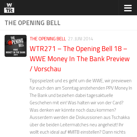
Zum Inhalt springen
THE OPENING BELL
THE OPENING BELL
27. JUNI 2014
WTR271 – The Opening Bell 18 –
WWE Money In The Bank Preview
/ Vorschau
Tippspielzeit und es geht um die WWE, wir previewen
für euch den am Sonntag anstehenden PPV Money In
The Bank und beziehen dabei tagesaktuelle
Geschehen mit ein! Was halten wir von der Card?
Was denken wir könnte noch dazu kommen?
Ausserdem werden die Diskussionen aus Tschakka
über die beiden Leitermatches neu angeheizt! Ihr
wollt euch ideal auf #MITB einstellen? Dann nichts