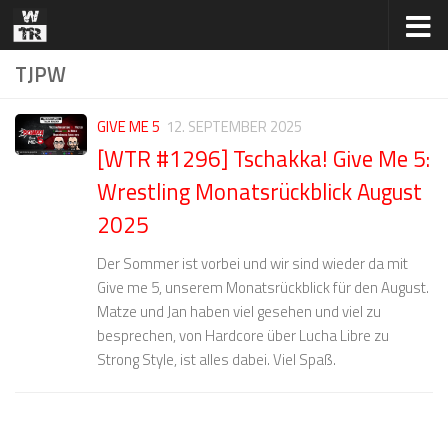
Zum Inhalt springen
TJPW
GIVE ME 5
12. SEPTEMBER 2025
[WTR #1296] Tschakka! Give Me 5:
Wrestling Monatsrückblick August
2025
Der Sommer ist vorbei und wir sind wieder da mit
Give me 5, unserem Monatsrückblick für den August.
Matze und Jan haben viel gesehen und viel zu
besprechen, von Hardcore über Lucha Libre zu
Strong Style, ist alles dabei. Viel Spaß.