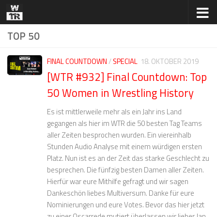
Zum Inhalt springen
TOP 50
FINAL COUNTDOWN
/
SPECIAL
18. OKTOBER 2019
[WTR #932] Final Countdown: Top
50 Women in Wrestling History
Es ist mittlerweile mehr als ein Jahr ins Land
gegangen als hier im WTR die 50 besten Tag Teams
aller Zeiten besprochen wurden. Ein viereinhalb
Stunden Audio Analyse mit einem würdigen ersten
Platz. Nun ist es an der Zeit das starke Geschlecht zu
besprechen. Die fünfzig besten Damen aller Zeiten.
Hierfür war eure Mithilfe gefragt und wir sagen
Dankeschön liebes Multiversum. Danke für eure
Nominierungen und eure Votes. Bevor das hier jetzt
zu einer Oscarrede mutiert überlassen wir lieber Jan,