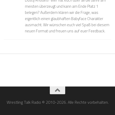
Dusty Rhodes? Wer hat euch über all die Jahre am
meisten überzeugt und kann am Ende Platz 1
belegen? Außerdem klären wir die Frage, was
eigentlich einen glaubhaften Babyface Charakter
ausmacht. Wir wünschen euch viel Spaß bei diesem
neuen Format und freuen uns auf euer Feedback.
Wrestling Talk Radio © 2010-2026. Alle Rechte vorbehalten.