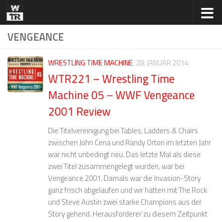
Zum Inhalt springen
VENGEANCE
WRESTLING TIME MACHINE
28. JANUAR 2014
WTR221 – Wrestling Time
Machine 05 – WWF Vengeance
2001 Review
Die Titelvereinigung bei Tables, Ladders & Chairs
zwischen John Cena und Randy Orton im letzten Jahr
war nicht unbedingt neu. Das letzte Mal als diese
zwei Titel zusammengelegt wurden, war bei
Vengeance 2001. Damals war die Invasion-Story
ganz frisch abgelaufen und wir hatten mit The Rock
und Steve Austin zwei starke Champions aus der
Story gehend. Herausforderer zu diesem Zeitpunkt