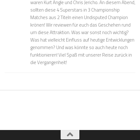
waren Kurt Angle und Chris Jericho. An diesem Abend,
sollten diese 4 Superstars in 3 Championship
Matches aus 2 Titeln einen Undisputed Champion
krönen! Wir reviewen für euch das Geschehen rund
um diese Attraktion. Was war sonst noch wichtig?
Was hat vielleicht Einfluss auf heutige Entwicklungen
genommen? Und was könnte so auch heute noch
funktionieren! Viel Spaß mit unserer Reise zurück in
die Vergangenheit!