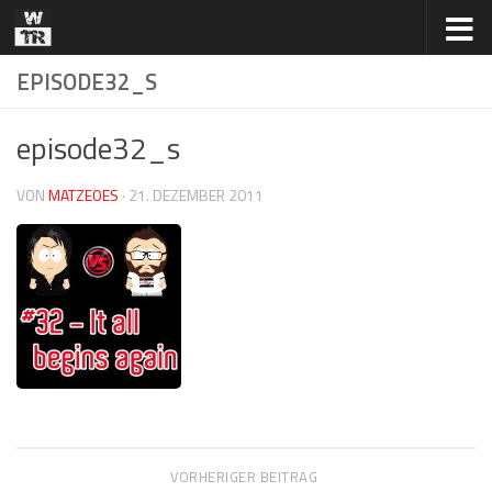
Zum Inhalt springen
EPISODE32_S
episode32_s
VON
MATZEOES
·
21. DEZEMBER 2011
VORHERIGER BEITRAG